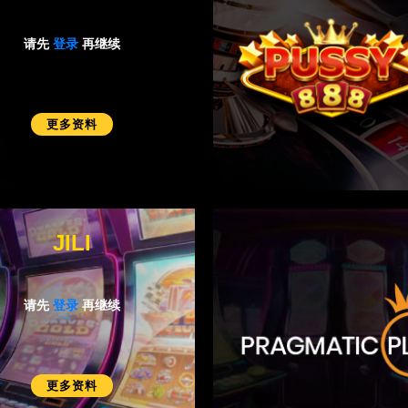
请先
登录
再继续
更多资料
JILI
请先
登录
再继续
更多资料