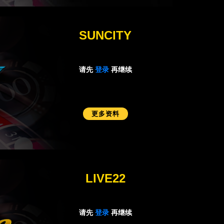
SUNCITY
请先
登录
再继续
更多资料
LIVE22
请先
登录
再继续