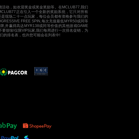
活动，如欢迎奖金或奖金奖励等。在MCLUB77,我们
,MCLUB77正在引入一个全新的奖励系统，它只对所有
家还是现场二十一点玩家，每位会员都有资格参与我们的
RESSIVE FREE SPIN,每次充值最低MYR50或同等
,并赢得高达MYR138或同等价值的其他游戏GAME
?不要烦恼!仅限VIP玩家,我们每周进行一次排名促销，为
们的排名表，也许您可​​能会在列表中!