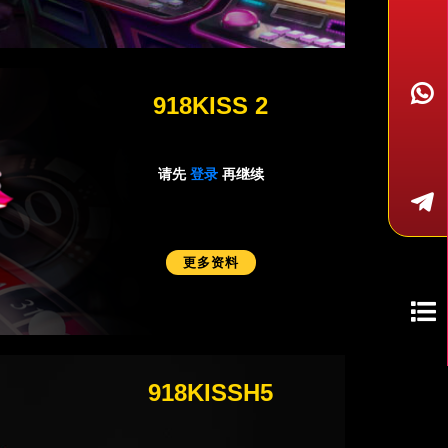
918KISS 2
请先
登录
再继续
更多资料
918KISSH5