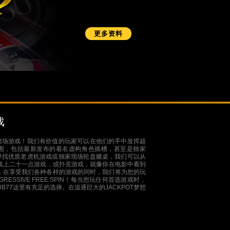
更多资料
戏
实赌场游戏！我们有价值的玩家可以在他们的手中发挥超
泛范围，包括最新发布的着名虚构角色插槽，甚至是独家
在寻找优质老虎机游戏或独家现场轮盘赌桌，我们可以从
线上二十一点游戏，或扑克游戏，就像你在电影中看到
全部，在享受我们各种各样的游戏的同时，我们将为您的玩
SSIVE FREE SPIN！每当您玩任何首选游戏时，
B77这里有充足的选择。在追逐巨大的JACKPOT梦想